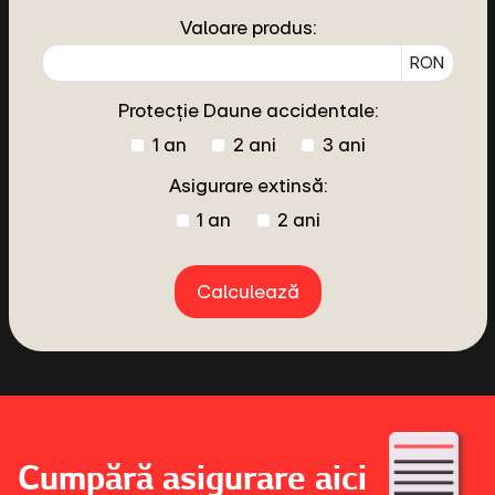
Valoare produs:
RON
Protecție Daune accidentale:
1 an
2 ani
3 ani
Asigurare extinsă:
1 an
2 ani
Calculează
Cumpără asigurare aici