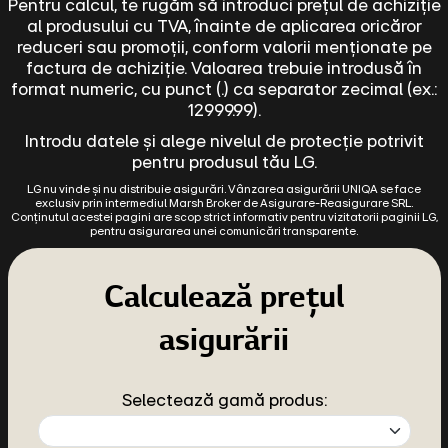
Pentru calcul, te rugăm să introduci prețul de achiziție
al produsului cu TVA, înainte de aplicarea oricăror
reduceri sau promoții, conform valorii menționate pe
factura de achiziție. Valoarea trebuie introdusă în
format numeric, cu punct (.) ca separator zecimal (ex.:
12999.99).
Introdu datele și alege nivelul de protecție potrivit
pentru produsul tău LG.
LG nu vinde și nu distribuie asigurări. Vânzarea asigurării UNIQA se face
exclusiv prin intermediul Marsh Broker de Asigurare-Reasigurare SRL.
Conținutul acestei pagini are scop strict informativ pentru vizitatorii paginii LG,
pentru asigurarea unei comunicări transparente.
Calculează prețul
asigurării
Selectează gamă produs: