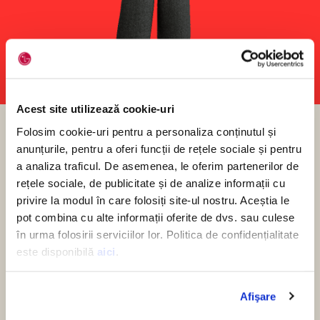
Acest site utilizează cookie-uri
Folosim cookie-uri pentru a personaliza conținutul și
Protecție pentru daune
anunțurile, pentru a oferi funcții de rețele sociale și pentru
accidentale
a analiza traficul. De asemenea, le oferim partenerilor de
rețele sociale, de publicitate și de analize informații cu
privire la modul în care folosiți site-ul nostru. Aceștia le
Viața de zi cu zi vine uneori cu situații neprevăzute.
pot combina cu alte informații oferite de dvs. sau culese
De aceea, pentru produsele selectate LG, asigurarea
în urma folosirii serviciilor lor. Politica de confidențialitate
LG Extra Care oferă protecție pentru daune
accidentale, disponibilă pentru o perioadă de 1, 2 sau
este disponibilă
aici
.
3 ani, în funcție de opțiunea selectată.
Această protecție acoperă deteriorările accidentale
Afişare
apărute în timpul utilizării normale, care afectează